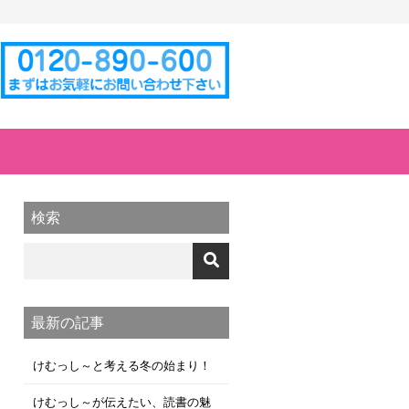
検索
最新の記事
けむっし～と考える冬の始まり！
けむっし～が伝えたい、読書の魅