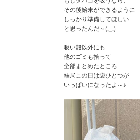
もしタバコを吸うなら、
その後始末ができるように
しっかり準備してほしい
と思ったんだ～(._.)
吸い殻以外にも
他のゴミも拾って
全部まとめたところ
結局この日は
袋ひとつが
いっぱいにな
ったよ～♪