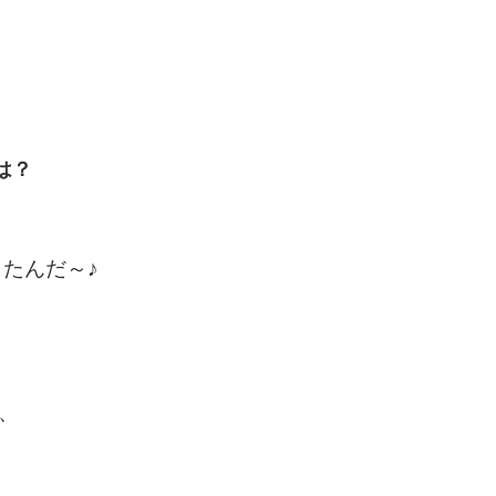
は？
たんだ～♪
、