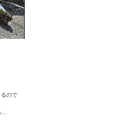
なるので
ね…