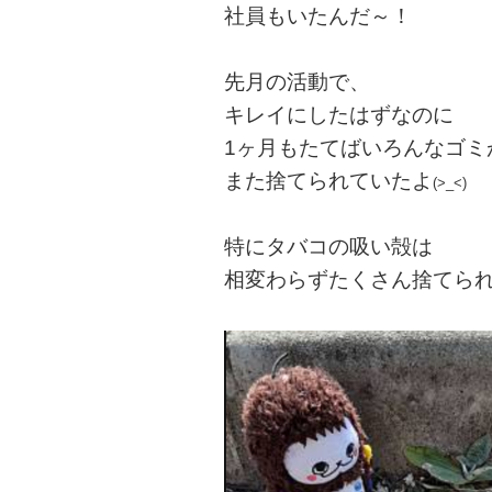
社員もいたんだ～！
先月の活動で、
キレイにしたはずなのに
1ヶ月もたてばいろんなゴミ
また捨てられていたよ
(>_<)
特に
タバコの吸い殻は
相変わらずたくさん捨てら