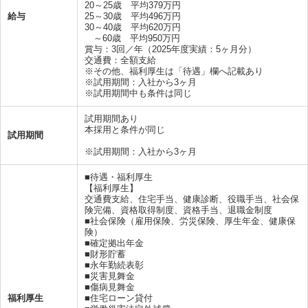
20～25歳 平均379万円
給与
25～30歳 平均496万円
30～40歳 平均620万円
～60歳 平均950万円
賞与：3回／年（2025年度実績：5ヶ月分）
交通費：全額支給
※その他、福利厚生は「待遇」欄へ記載あり
※試用期間：入社から3ヶ月
※試用期間中も条件は同じ
試用期間あり
本採用と条件が同じ
試用期間
※試用期間：入社から3ヶ月
■待遇・福利厚生
【福利厚生】
交通費支給、住宅手当、健康診断、役職手当、社会保
険完備、資格取得制度、資格手当、退職金制度
■社会保険（雇用保険、労災保険、厚生年金、健康保
険）
■確定拠出年金
■財形貯蓄
■永年勤続表彰
■災害見舞金
■傷病見舞金
福利厚生
■住宅ローン貸付