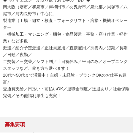
◆《ケイエムシーが取り扱うお仕事の一例》◆
南大阪（堺市／和泉市／岸和田市／羽曳野市／泉北郡／貝塚市／八
尾市／河内長野市）中心に、
製造業（工場・組立・検査・フォークリフト・溶接・機械オペレー
ター
・機械加工・マシニング・梱包・食品製造・事務・座り作業・軽作
業）など多数！
派遣／紹介予定派遣／正社員雇用／直接雇用／扶養内／短期／長期
／日勤／夜勤／
二交替／三交替／シフト制／土日祝休み／平日のみ／オープニング
スタッフなど、働き方も選べます！
20代〜50代まで活躍中！主婦・未経験・ブランクOKのお仕事も豊
富♪
交通費支給／日払い・前払いOK／退職金制度／送迎あり／社会保険
完備／その他福利厚生も充実！
募集要項