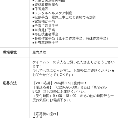
■労働災害法定外補償
■資格取得報奨金
■保養施設
■メンタルヘルスケア制度
■役割手当：電気工事士など資格でも加算
■家賃補助手当
■子育て応援手当
■単身赴任手当
■専任技術者手当
■各種作業手当（原子力作業手当、特殊作業手当）
■社有車運転手当
職場環境
屋内禁煙
ケイエムシーの求人をご覧いただきありがとうござい
ます！
少しでも気になった方は、お気軽にご連絡ください★
お問合せだけでもOKです♪
応募方法
【WEB応募】24時間365日受付中！
【電話応募】「0120-890-600」または「072-275-
8710」迄お気軽にお電話ください。
（受付時間）9：00～18：00 ※その他の時間帯も一
度お気軽にお電話下さい。
【応募後の流れ】