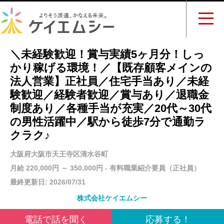
＼未経験歓迎！賞与実績5ヶ月分！しっ
かり稼げる環境！／【既存顧客メインの
法人営業】正社員／住宅手当あり／未経
験歓迎／経験者歓迎／賞与あり／退職金
制度あり／各種手当が充実／20代～30代
の男性活躍中／駅から徒歩7分で通勤ラ
クラク♪
大阪府大阪市天王寺区清水谷町
月給 220,000円 ～ 350,000円 - 有料職業紹介要員（正社員）
最終更新日: 2026/07/31
株式会社ケイエムシー
電話で話を聞く
応募する！