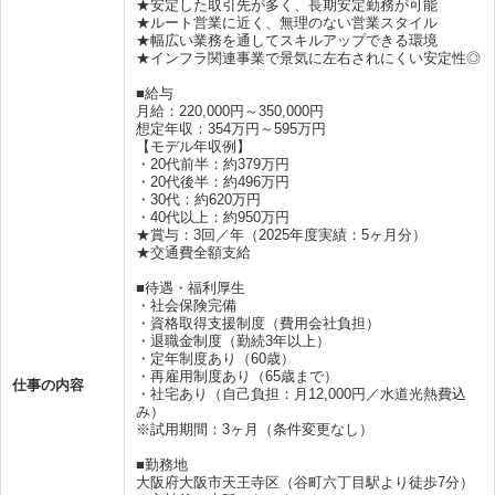
★安定した取引先が多く、長期安定勤務が可能
★ルート営業に近く、無理のない営業スタイル
★幅広い業務を通してスキルアップできる環境
★インフラ関連事業で景気に左右されにくい安定性◎
■給与
月給：220,000円～350,000円
想定年収：354万円～595万円
【モデル年収例】
・20代前半：約379万円
・20代後半：約496万円
・30代：約620万円
・40代以上：約950万円
★賞与：3回／年（2025年度実績：5ヶ月分）
★交通費全額支給
■待遇・福利厚生
・社会保険完備
・資格取得支援制度（費用会社負担）
・退職金制度（勤続3年以上）
・定年制度あり（60歳）
・再雇用制度あり（65歳まで）
仕事の内容
・社宅あり（自己負担：月12,000円／水道光熱費込
み）
※試用期間：3ヶ月（条件変更なし）
■勤務地
大阪府大阪市天王寺区（谷町六丁目駅より徒歩7分）