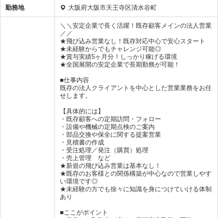
勤務地
大阪府大阪市天王寺区清水谷町
＼＼安定企業で長く活躍！既存顧客メインの法人営業
／／
★飛び込み営業なし！既存対応中心で安心スタート
★未経験からでもチャレンジ可能◎
★賞与実績5ヶ月分！しっかり稼げる環境
★全国展開の安定企業で長期勤務が可能！
■仕事内容
既存の法人クライアントを中心とした営業業務をお任
せします。
【具体的には】
・既存顧客への定期訪問・フォロー
・設備や機械の定期点検のご案内
・部品交換や保全に関する提案営業
・見積書の作成
・受注処理／発注（購買）処理
・売上管理 など
★新規の飛び込み営業は基本なし！
★既存のお客様との関係構築が中心なので営業しやす
い環境です◎
★未経験の方でも徐々に知識を身につけていける体制
あり
■ここがポイント