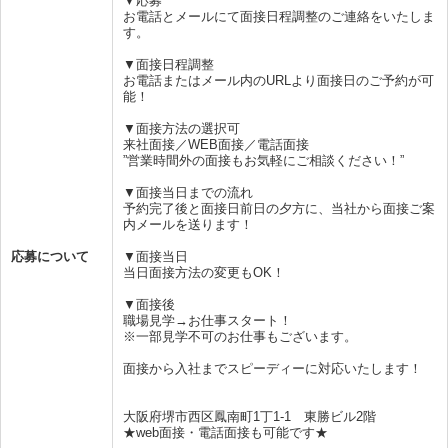
▼応募
お電話とメールにて面接日程調整のご連絡をいたしま
す。
▼面接日程調整
お電話またはメール内のURLより面接日のご予約が可
能！
▼面接方法の選択可
来社面接／WEB面接／電話面接
”営業時間外の面接もお気軽にご相談ください！”
▼面接当日までの流れ
予約完了後と面接日前日の夕方に、当社から面接ご案
内メールを送ります！
応募について
▼面接当日
当日面接方法の変更もOK！
▼面接後
職場見学→お仕事スタート！
※一部見学不可のお仕事もございます。
面接から入社までスピーディーに対応いたします！
大阪府堺市西区鳳南町1丁1-1 東勝ビル2階
★web面接・電話面接も可能です★