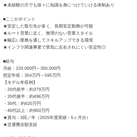
★未経験の方でも徐々に知識を身につけていける体制あり
■ここがポイント
★安定した取引先が多く、長期安定勤務が可能
★ルート営業に近く、無理のない営業スタイル
★幅広い業務を通してスキルアップできる環境
★インフラ関連事業で景気に左右されにくい安定性◎
■給与
月給：220,000円～350,000円
想定年収：354万円～595万円
【モデル年収例】
・20代前半：約379万円
・20代後半：約496万円
・30代：約620万円
・40代以上：約950万円
★賞与：3回／年（2025年度実績：5ヶ月分）
★交通費全額支給