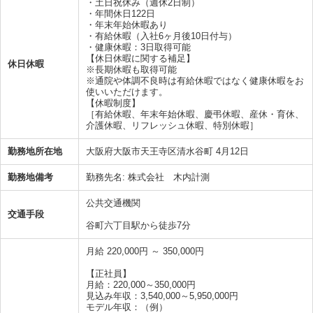
・土日祝休み（週休2日制）
・年間休日122日
・年末年始休暇あり
・有給休暇（入社6ヶ月後10日付与）
・健康休暇：3日取得可能
【休日休暇に関する補足】
休日休暇
※長期休暇も取得可能
※通院や体調不良時は有給休暇ではなく健康休暇をお
使いいただけます。
【休暇制度】
［有給休暇、年末年始休暇、慶弔休暇、産休・育休、
介護休暇、リフレッシュ休暇、特別休暇］
勤務地所在地
大阪府大阪市天王寺区清水谷町 4月12日
勤務地備考
勤務先名: 株式会社 木内計測
公共交通機関
交通手段
谷町六丁目駅から徒歩7分
月給 220,000円 ～ 350,000円
【正社員】
月給：220,000～350,000円
見込み年収：3,540,000～5,950,000円
モデル年収：（例）