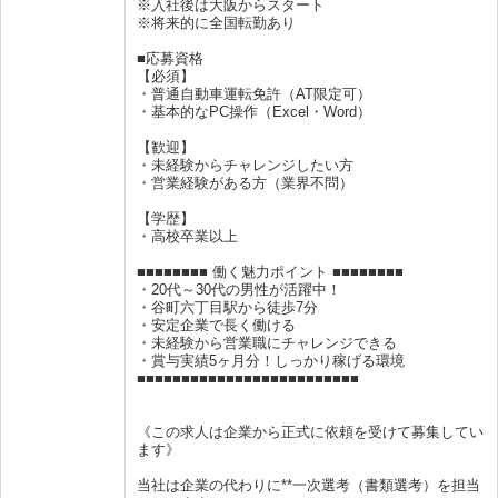
※入社後は大阪からスタート
※将来的に全国転勤あり
■応募資格
【必須】
・普通自動車運転免許（AT限定可）
・基本的なPC操作（Excel・Word）
【歓迎】
・未経験からチャレンジしたい方
・営業経験がある方（業界不問）
【学歴】
・高校卒業以上
■■■■■■■■ 働く魅力ポイント ■■■■■■■■
・20代～30代の男性が活躍中！
・谷町六丁目駅から徒歩7分
・安定企業で長く働ける
・未経験から営業職にチャレンジできる
・賞与実績5ヶ月分！しっかり稼げる環境
■■■■■■■■■■■■■■■■■■■■■■■■■
《この求人は企業から正式に依頼を受けて募集してい
ます》
当社は企業の代わりに**一次選考（書類選考）を担当