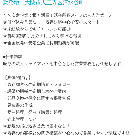
勤務地：大阪市天王寺区清水谷町
＼＼安定企業で長く活躍！既存顧客メインの法人営業／／
★飛び込み営業なし！既存対応中心で安心スタート
★未経験からでもチャレンジ可能◎
★賞与実績5ヶ月分！しっかり稼げる環境
★全国展開の安定企業で長期勤務が可能！
■仕事内容
既存の法人クライアントを中心とした営業業務をお任せします。
【具体的には】
・既存顧客への定期訪問・フォロー
・設備や機械の定期点検のご案内
・部品交換や保全に関する提案営業
・見積書の作成
・受注処理／発注（購買）処理
・売上管理 など
★新規の飛び込み営業は基本なし！
★既存のお客様との関係構築が中心なので営業しやすい環境です◎