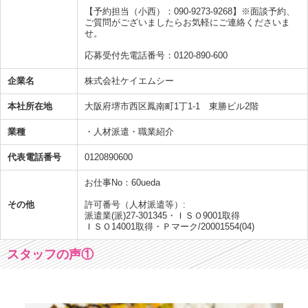
【予約担当（小西）：090-9273-9268】※面談予約、
ご質問がございましたらお気軽にご連絡くださいま
せ。
応募受付先電話番号：0120-890-600
企業名
株式会社ケイエムシー
本社所在地
大阪府堺市西区鳳南町1丁1-1 東勝ビル2階
業種
・人材派遣・職業紹介
代表電話番号
0120890600
お仕事No：60ueda
その他
許可番号（人材派遣等）:
派遣業(派)27-301345・ＩＳＯ9001取得
ＩＳＯ14001取得・Ｐマーク/20001554(04)
スタッフの声①