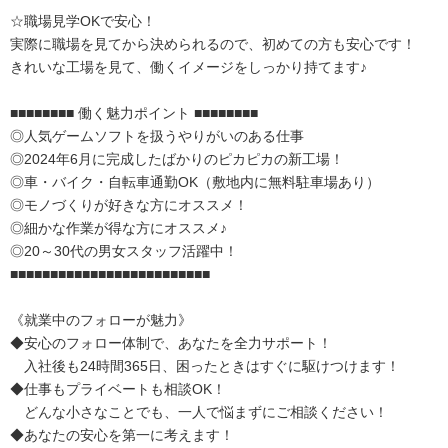
☆職場見学OKで安心！
実際に職場を見てから決められるので、初めての方も安心です！
きれいな工場を見て、働くイメージをしっかり持てます♪
■■■■■■■■ 働く魅力ポイント ■■■■■■■■
◎人気ゲームソフトを扱うやりがいのある仕事
◎2024年6月に完成したばかりのピカピカの新工場！
◎車・バイク・自転車通勤OK（敷地内に無料駐車場あり）
◎モノづくりが好きな方にオススメ！
◎細かな作業が得な方にオススメ♪
◎20～30代の男女スタッフ活躍中！
■■■■■■■■■■■■■■■■■■■■■■■■■
《就業中のフォローが魅力》
◆安心のフォロー体制で、あなたを全力サポート！
入社後も24時間365日、困ったときはすぐに駆けつけます！
◆仕事もプライベートも相談OK！
どんな小さなことでも、一人で悩まずにご相談ください！
◆あなたの安心を第一に考えます！