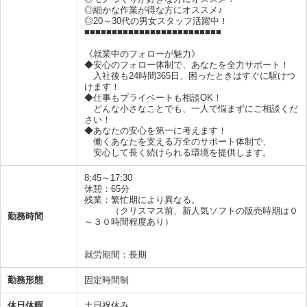
◎細かな作業が得な方にオススメ♪
◎20～30代の男女スタッフ活躍中！
■■■■■■■■■■■■■■■■■■■■■■■■■
《就業中のフォローが魅力》
◆安心のフォロー体制で、あなたを全力サポート！
入社後も24時間365日、困ったときはすぐに駆けつ
けます！
◆仕事もプライベートも相談OK！
どんな小さなことでも、一人で悩まずにご相談くだ
さい！
◆あなたの安心を第一に考えます！
働くあなたを支える万全のサポート体制で、
安心して長く続けられる環境を提供します。
8:45～17:30
休憩：65分
残業：繁忙期により異なる。
（クリスマス前、新人気ソフトの販売時期は０
勤務時間
～３０時間程度あり）
就労期間：長期
勤務形態
固定時間制
休日休暇
土日祝休み