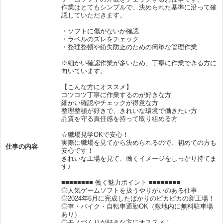
作業はとてもシンプルで、決められた基準に沿って確
認していただきます。
・ソフトに傷がないか確認
・ラベルのズレをチェック
・整理整頓や紛失防止のための簡単な管理作業
※細かい確認作業が多いため、丁寧に作業できる方に
向いています。
【こんな方にオススメ】
コツコツ丁寧に作業するのが好きな方
細かい確認やチェックが得意な方
整理整頓が好きで、きれいな環境で働きたい方
品質を守る責任感を持って取り組める方
☆職場見学OKで安心！
実際に職場を見てから決められるので、初めての方も
仕事の内容
安心です！
きれいな工場を見て、働くイメージをしっかり持てま
す♪
■■■■■■■■ 働く魅力ポイント ■■■■■■■■
◎人気ゲームソフトを扱うやりがいのある仕事
◎2024年6月に完成したばかりのピカピカの新工場！
◎車・バイク・自転車通勤OK（敷地内に無料駐車場
あり）
◎モノづくりが好きな方にオススメ！