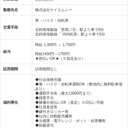
勤務先名
株式会社ケイエムシー
車・バイク・自転車
交通手段
近鉄南海阪線「恵我ノ荘」駅より車で6分
近鉄南海阪線「 河内松原」駅より車で6分
時給 1,400円 ～ 1,750円
給与
時給1400円～1750円
★前払いOK★（※規定あり）
試用期間
試用期間なし
◆社会保険完備
◆車・バイク・自転車通勤OK（敷地内に無料駐車場
あり）
◆通勤手当有（最大13000円まで）
◆残業手当
福利厚生
◆稼働分前払いOK（規定）※日払い可能
◆社員食堂有
◆鍵付きロッカー有
◆社内に自動販売機有
◆冷蔵庫・電子レンジ・ポット・給茶機有
◆制服貸与