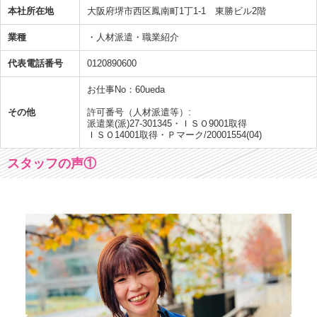
本社所在地
大阪府堺市西区鳳南町1丁1-1 東勝ビル2階
業種
・人材派遣・職業紹介
代表電話番号
0120890600
お仕事No：60ueda
その他
許可番号（人材派遣等）:
派遣業(派)27-301345・ＩＳＯ9001取得
ＩＳＯ14001取得・Ｐマーク/20001554(04)
スタッフの声①