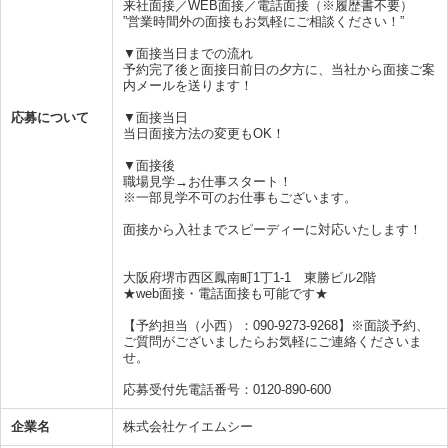
来社面接／WEB面接／電話面接（※履歴書不要）
”営業時間外の面接もお気軽にご相談ください！”
▼面接当日までの流れ
予約完了後と面接日前日の夕方に、当社から面接ご案
内メールを送ります！
応募について
▼面接当日
当日面接方法の変更もOK！
▼面接後
職場見学→お仕事スタート！
※一部見学不可のお仕事もございます。
面接から入社までスピーディーに対応いたします！
大阪府堺市西区鳳南町1丁1-1 東勝ビル2階
★web面接・電話面接も可能です★
【予約担当（小西）：090-9273-9268】※面談予約、
ご質問がございましたらお気軽にご連絡くださいま
せ。
応募受付先電話番号：0120-890-600
企業名
株式会社ケイエムシー