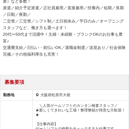
業）など多数！
派遣／紹介予定派遣／正社員雇用／直接雇用／扶養内／短期／長期
／日勤／夜勤／
二交替／三交替／シフト制／土日祝休み／平日のみ／オープニング
スタッフなど、働き方も選べます！
20代〜50代まで活躍中！主婦・未経験・ブランクOKのお仕事も豊
富♪
交通費支給／日払い・前払いOK／退職金制度／送迎あり／社会保険
完備／その他福利厚生も充実！
募集要項
勤務地
大阪府松原市大堀
＼人気ゲームソフトのカンタン検査スタッフ／
★新しくてきれいな工場！整理整頓が得意な方歓迎！
★
【仕事内容】
ゲームソフトの外観をチェックするお仕事です。