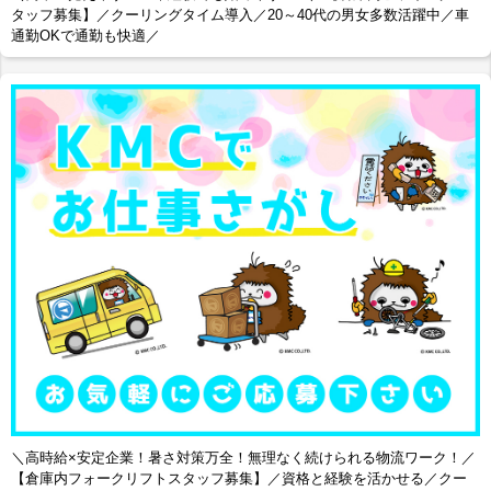
タッフ募集】／クーリングタイム導入／20～40代の男女多数活躍中／車
通勤OKで通勤も快適／
＼高時給×安定企業！暑さ対策万全！無理なく続けられる物流ワーク！／
【倉庫内フォークリフトスタッフ募集】／資格と経験を活かせる／クー