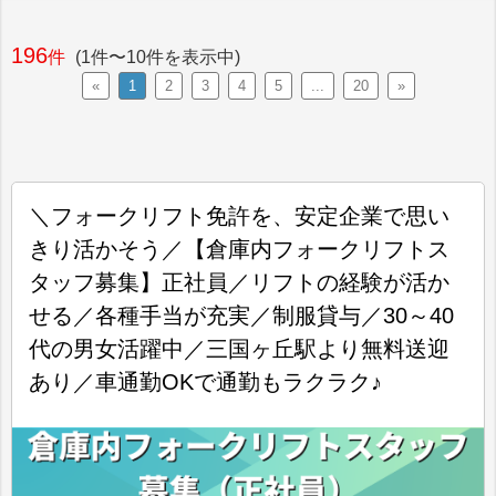
196
件
(1件〜10件を表示中)
«
1
2
3
4
5
...
20
»
＼フォークリフト免許を、安定企業で思い
きり活かそう／【倉庫内フォークリフトス
タッフ募集】正社員／リフトの経験が活か
せる／各種手当が充実／制服貸与／30～40
代の男女活躍中／三国ヶ丘駅より無料送迎
あり／車通勤OKで通勤もラクラク♪