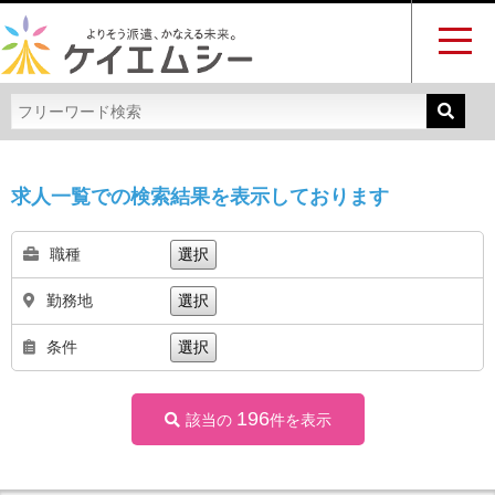
求人一覧での検索結果を表示しております
職種
選択
勤務地
選択
条件
選択
196
該当の
件を表示